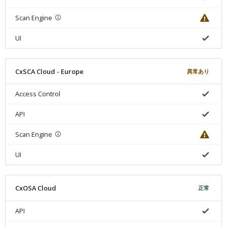
Scan Engine
UI
CxSCA Cloud - Europe
異常あり
Access Control
API
Scan Engine
UI
CxOSA Cloud
正常
API