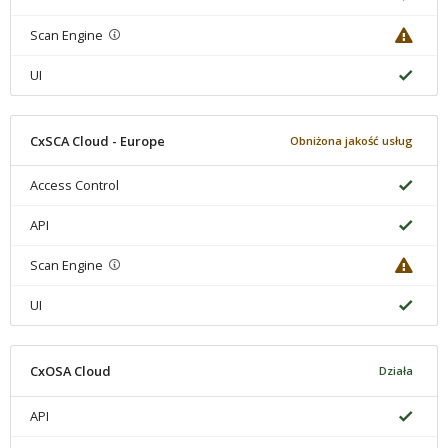
Scan Engine
UI
CxSCA Cloud - Europe
Obniżona jakość usług
Access Control
API
Scan Engine
UI
CxOSA Cloud
Działa
API