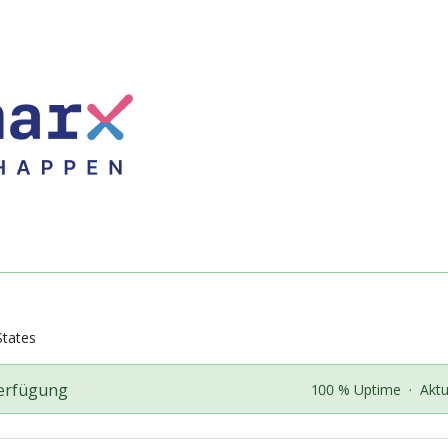
States
Verfügung
100 % Uptime
·
Aktu