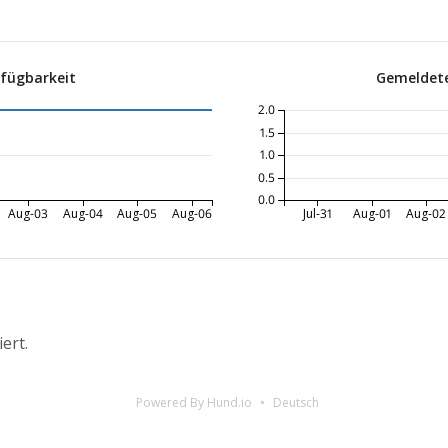
rfügbarkeit
Gemeldete
2.0
1.5
1.0
0.5
0.0
Aug-03
Aug-04
Aug-05
Aug-06
Jul-31
Aug-01
Aug-02
iert.
Powered By Hund.io
Deutsch