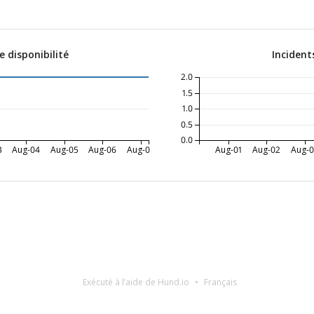
 disponibilité
Incident
2.0
1.5
1.0
0.5
0.0
3
Aug-04
Aug-05
Aug-06
Aug-07
Aug-01
Aug-02
Aug-
Exécuté à l’aide de Hund.io
Français