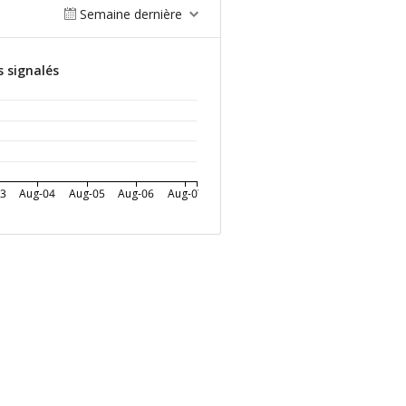
Semaine dernière
s signalés
03
Aug-04
Aug-05
Aug-06
Aug-07